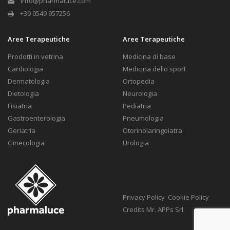
info@pharmaluce.com
+39 0549 957256
Aree Terapeutiche
Aree Terapeutiche
Prodotti in vetrina
Medicina di base
Cardiologia
Medicina dello sport
Dermatologia
Ortopedia
Dietologia
Neurologia
Fisiatria
Pediatria
Gastroenterologia
Pneumologia
Geriatria
Otorinolaringoiatra
Ginecologia
Urologia
Privacy Policy
Cookie Policy
Credits
Mr. APPs Srl