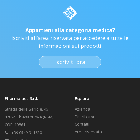
Appartieni alla categoria medica?
Iscriviti all’area riservata per accedere a tutte le
informazioni sui prodotti
Iscriviti ora
Pharmaluce S.r.l.
Esplora
Strada delle Seriole, 45
Azienda
Distributori
47894 Chiesanuova (RSM)
Contatti
COE: 19861
Area riservata
+39 0549 911630