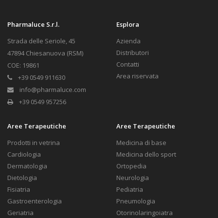
Pharmaluce S.r.l.
Esplora
Strada delle Seriole, 45
Azienda
Distributori
47894 Chiesanuova (RSM)
Contatti
COE: 19861
Area riservata
+39 0549 911630
info@pharmaluce.com
+39 0549 957256
Aree Terapeutiche
Aree Terapeutiche
Prodotti in vetrina
Medicina di base
Cardiologia
Medicina dello sport
Dermatologia
Ortopedia
Dietologia
Neurologia
Fisiatria
Pediatria
Gastroenterologia
Pneumologia
Geriatria
Otorinolaringoiatra