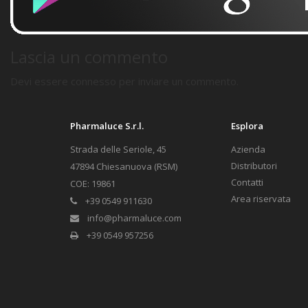
Lascia un commento
Devi essere
connesso
per inviare un commento.
Pharmaluce S.r.l.
Esplora
Strada delle Seriole, 45
Azienda
Distributori
47894 Chiesanuova (RSM)
Contatti
COE: 19861
Area riservata
+39 0549 911630
info@pharmaluce.com
+39 0549 957256