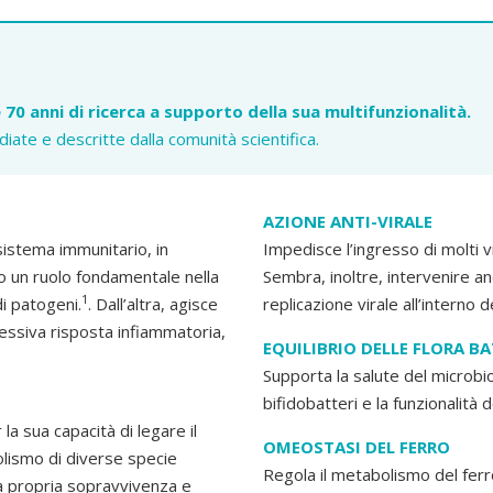
 70 anni di ricerca a supporto della sua multifunzionalità.
udiate e descritte dalla comunità scientifica.
AZIONE ANTI-VIRALE
 sistema immunitario, in
Impedisce l’ingresso di molti vi
o un ruolo fondamentale nella
Sembra, inoltre, intervenire anc
1
di patogeni.
. Dall’altra, agisce
replicazione virale all’interno de
cessiva risposta infiammatoria,
EQUILIBRIO DELLE FLORA B
Supporta la salute del microbio
bifidobatteri e la funzionalità d
la sua capacità di legare il
OMEOSTASI DEL FERRO
olismo di diverse specie
Regola il metabolismo del ferr
la propria sopravvivenza e