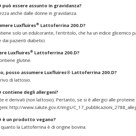
D può essere assunto in gravidanza?
ezza anche dalle donne in gravidanza.
®
umere Luxfluires
Lattoferrina 200.D?
tiene solo un edulcorante, l’eritritolo, che ha un indice glicemico 
dai pazienti diabetici.
®
re Luxfluires
Lattoferrina 200.D?
ontiene glutine.
sio, posso assumere Luxfluires® Lattoferrina 200.D?
ivo di lattosio.
 contiene degli allergeni?
te e derivati (non lattosio). Pertanto, se si è allergici alle protei
geni:
http://www.salute.gov.it/imgs/C_17_pubblicazioni_2788_alle
D è un prodotto vegano?
uanto la Lattoferrina è di origine bovina.