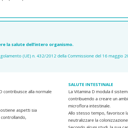
e la salute dell’intero organismo.
olamento (UE) n. 432/2012 della Commissione del 16 maggio 2012)
SALUTE INTESTINALE
D contribuisce alla normale
La Vitamina D modula il sistema
contribuendo a creare un ambie
microflora intestinale.
ostiene aspetti sia
Allo stesso tempo, favorisce la 
 controllando,
neutralizzare la colonizzazione
Secondo alcuni studi, la sua ca