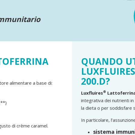
 immunitario
TTOFERRINA
QUANDO UT
LUXFLUIRE
200.D?
tore alimentare a base di:
®
Luxfluires
Lattoferrin
integrativa dei nutrienti i
**)
la dieta o per soddisfare 
In particolare, l’assunzion
e gusto di crème caramel.
sistema immuni