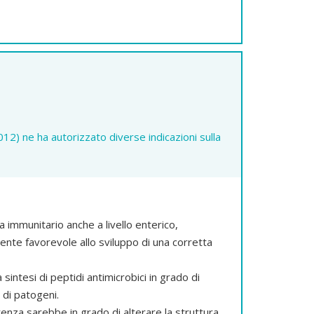
 ne ha autorizzato diverse indicazioni sulla
 immunitario anche a livello enterico,
nte favorevole allo sviluppo di una corretta
sintesi di peptidi antimicrobici in grado di
 di patogeni.
renza sarebbe in grado di alterare la struttura