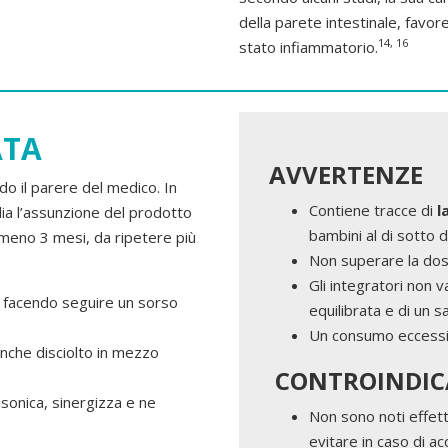
della parete intestinale, favo
14, 16
stato infiammatorio.
ATA
AVVERTENZE
ndo il parere del medico. In
Contiene tracce di
l
iglia l’assunzione del prodotto
bambini al di sotto d
 almeno 3 mesi, da ripetere più
Non superare la dose
Gli integratori non v
a facendo seguire un sorso
equilibrata e di un sa
Un consumo eccessivo
nche disciolto in mezzo
CONTROINDIC
isonica, sinergizza e ne
Non sono noti effetti
evitare in caso di ac