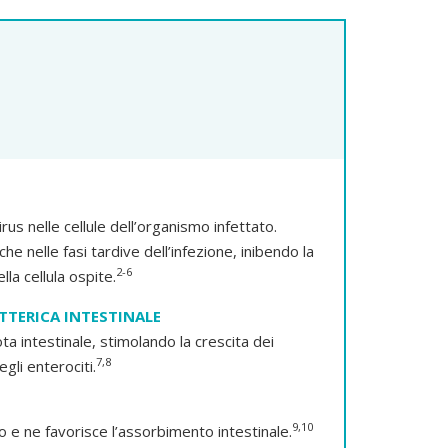
rus nelle cellule dell’organismo infettato.
he nelle fasi tardive dell’infezione, inibendo la
2-6
lla cellula ospite.
ATTERICA INTESTINALE
ta intestinale, stimolando la crescita dei
7,8
egli enterociti.
9,10
o e ne favorisce l’assorbimento intestinale.