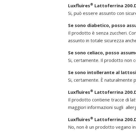
®
Luxfluires
Lattoferrina 200.
Si, può essere assunto con sicur
Se sono diabetico, posso ass
Il prodotto è senza zuccheri. Con
assunto in totale sicurezza anche 
Se sono celiaco, posso assume
Si, certamente. Il prodotto non c
Se sono intollerante al latto
Si, certamente. È naturalmente pr
®
Luxfluires
Lattoferrina 200.D
Il prodotto contiene tracce di lat
maggiori informazioni sugli aller
®
Luxfluires
Lattoferrina 200.
No, non è un prodotto vegano in q