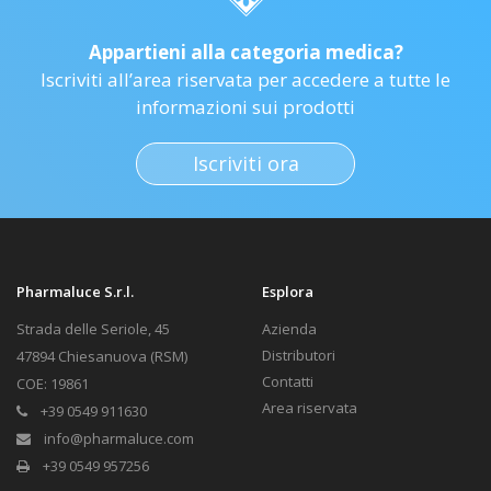
Appartieni alla categoria medica?
Iscriviti all’area riservata per accedere a tutte le
informazioni sui prodotti
Iscriviti ora
Pharmaluce S.r.l.
Esplora
Strada delle Seriole, 45
Azienda
Distributori
47894 Chiesanuova (RSM)
Contatti
COE: 19861
Area riservata
+39 0549 911630
info@pharmaluce.com
+39 0549 957256