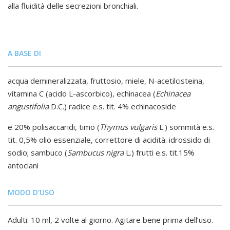
alla fluidità delle secrezioni bronchiali.
A BASE DI
acqua demineralizzata, fruttosio, miele, N-acetilcisteina,
vitamina C (acido L-ascorbico), echinacea (
Echinacea
angustifolia
D.C.) radice e.s. tit. 4% echinacoside
e 20% polisaccaridi, timo (
Thymus vulgaris
L.) sommità e.s.
tit. 0,5% olio essenziale, correttore di acidità: idrossido di
sodio; sambuco (
Sambucus nigra
L.) frutti e.s. tit.15%
antociani
MODO D’USO
Adulti: 10 ml, 2 volte al giorno. Agitare bene prima dell’uso.